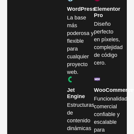
WordPress
Elementor
Pro
La base
Diseño
más
perfecto
poderosa y
en píxeles,
flexible
complejidad
para
de código
cualquier
cero.
proyecto
web.
Jet
WooCommerce
Engine
Funcionalidad
Estructuras
comercial
de
confiable y
contenido
escalable
dinámicas
para