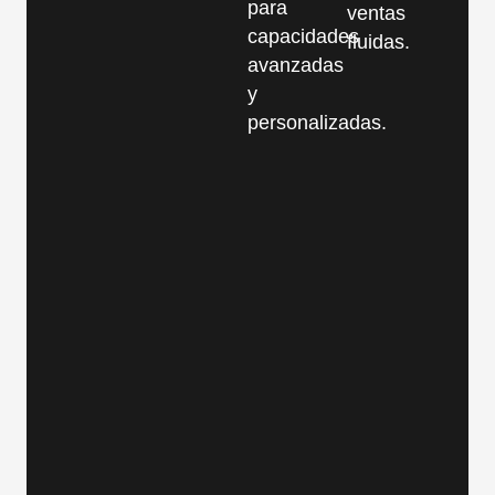
para
ventas
capacidades
fluidas.
avanzadas
y
personalizadas.